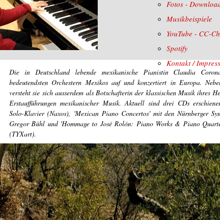
Fotos - Downloa
Musikbeispiele
YouTube - CC-Ch
Spotify
Kontakt / Impres
Die in Deutschland lebende mexikanische Pianistin Claudia Corona
bedeutendsten Orchestern Mexikos auf und konzertiert in Europa. Nebe
versteht sie sich ausserdem als Botschafterin der klassischen Musik ihres H
Erstaufführungen mexikanischer Musik. Aktuell sind drei CDs erschiene
Solo-Klavier (Naxos), 'Mexican Piano Concertos' mit den Nürnberger Sy
Gregor Bühl und 'Hommage to José Rolón: Piano Works & Piano Quarte
(TYXart).