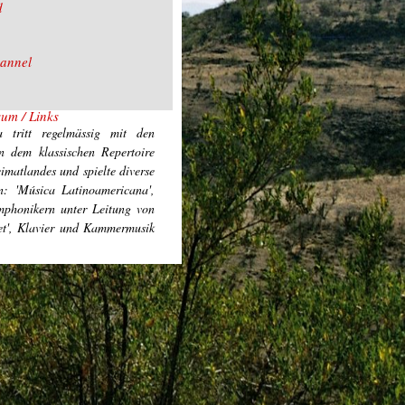
d
annel
sum / Links
 tritt regelmässig mit den
n dem klassischen Repertoire
eimatlandes und spielte diverse
n: 'Música Latinoamericana',
mphonikern unter Leitung von
t', Klavier und Kammermusik