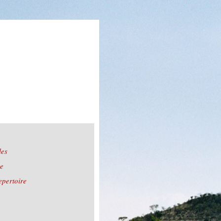
les
re
epertoire